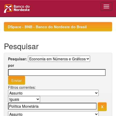
Skip
navigation
DSpace - BNB - Banco do Nordeste do Brasil
Pesquisar
Pesquisar:
por
Filtros correntes: