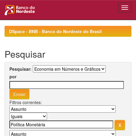
Skip
navigation
DSpace - BNB - Banco do Nordeste do Brasil
Pesquisar
Pesquisar:
por
Filtros correntes: