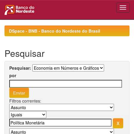
Skip
navigation
DSpace - BNB - Banco do Nordeste do Brasil
Pesquisar
Pesquisar:
por
Filtros correntes: