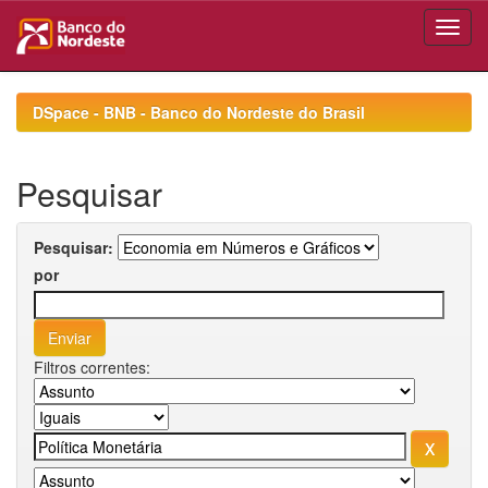
Skip
navigation
DSpace - BNB - Banco do Nordeste do Brasil
Pesquisar
Pesquisar:
por
Filtros correntes: