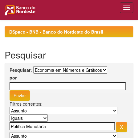
Skip
navigation
DSpace - BNB - Banco do Nordeste do Brasil
Pesquisar
Pesquisar:
por
Filtros correntes: