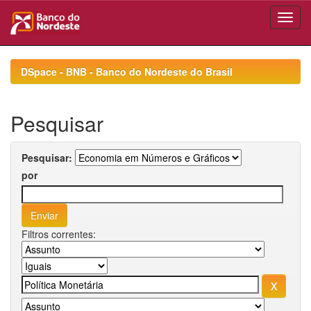
Skip
navigation
DSpace - BNB - Banco do Nordeste do Brasil
Pesquisar
Pesquisar:
por
Filtros correntes: