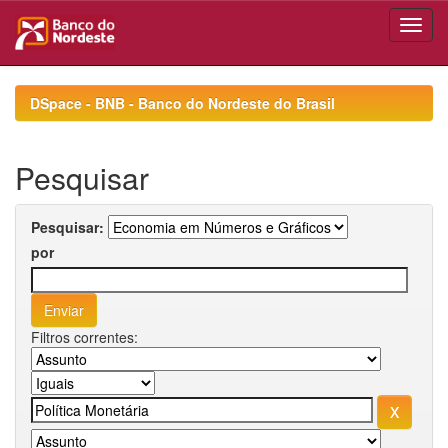
Skip
navigation
DSpace - BNB - Banco do Nordeste do Brasil
Pesquisar
Pesquisar:
por
Filtros correntes: