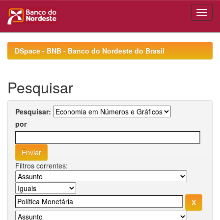
Skip
navigation
DSpace - BNB - Banco do Nordeste do Brasil
Pesquisar
Pesquisar:
por
Filtros correntes: