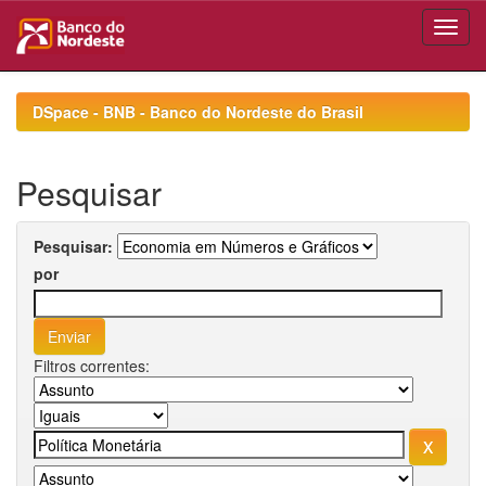
Skip
navigation
DSpace - BNB - Banco do Nordeste do Brasil
Pesquisar
Pesquisar:
por
Filtros correntes: