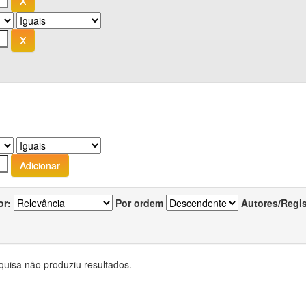
or:
Por ordem
Autores/Regi
quisa não produziu resultados.