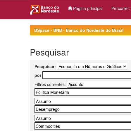
Página principal
Percorrer
Skip
navigation
DSpace - BNB - Banco do Nordeste do Brasil
Pesquisar
Pesquisar:
por
Filtros correntes: