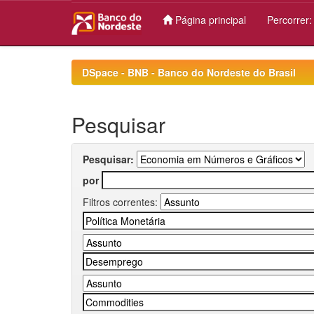
Página principal
Percorrer
Skip
navigation
DSpace - BNB - Banco do Nordeste do Brasil
Pesquisar
Pesquisar:
por
Filtros correntes: