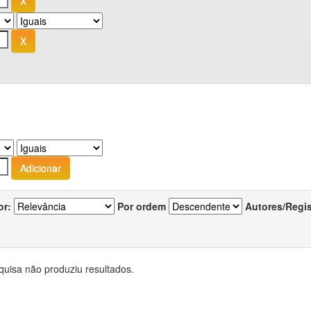
or:
Por ordem
Autores/Regi
quisa não produziu resultados.