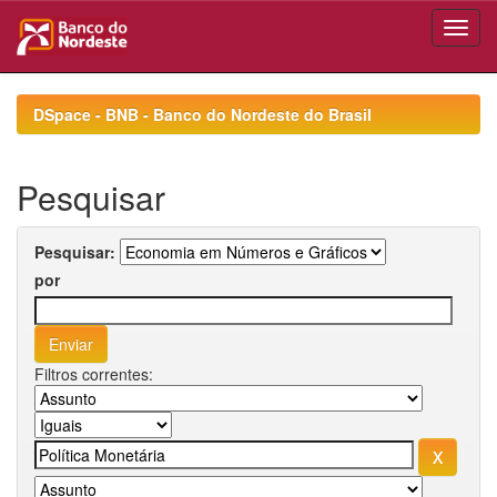
Skip
navigation
DSpace - BNB - Banco do Nordeste do Brasil
Pesquisar
Pesquisar:
por
Filtros correntes: