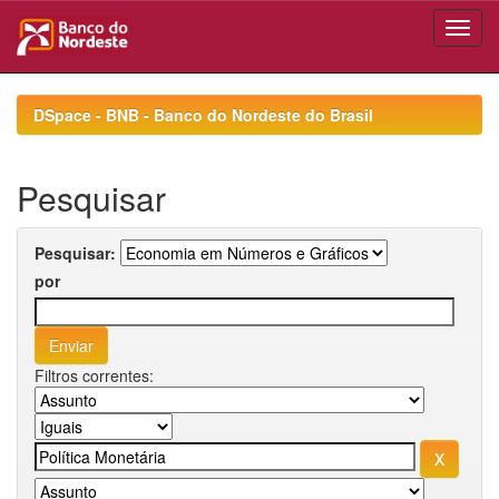
Skip
navigation
DSpace - BNB - Banco do Nordeste do Brasil
Pesquisar
Pesquisar:
por
Filtros correntes: