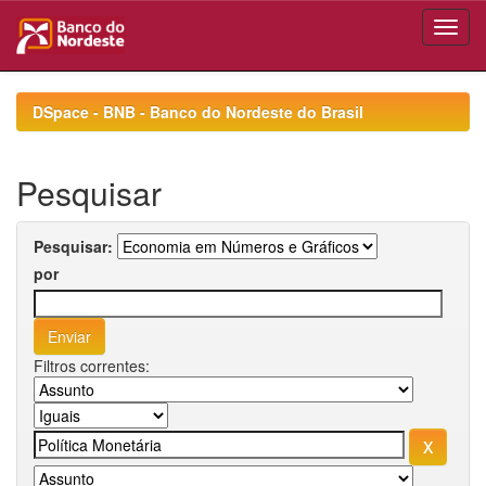
Skip
navigation
DSpace - BNB - Banco do Nordeste do Brasil
Pesquisar
Pesquisar:
por
Filtros correntes: