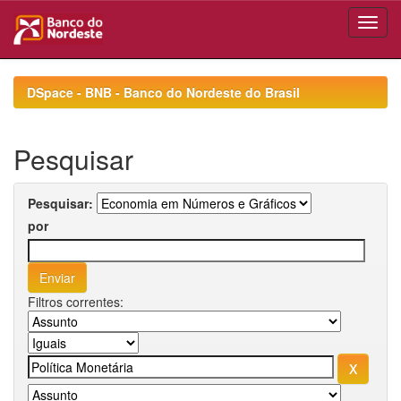
Skip
navigation
DSpace - BNB - Banco do Nordeste do Brasil
Pesquisar
Pesquisar:
por
Filtros correntes: