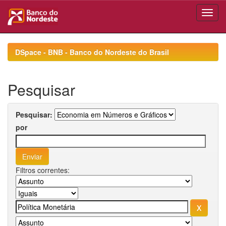
Skip
navigation
DSpace - BNB - Banco do Nordeste do Brasil
Pesquisar
Pesquisar:
por
Filtros correntes: