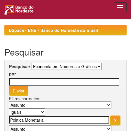
Skip
navigation
DSpace - BNB - Banco do Nordeste do Brasil
Pesquisar
Pesquisar:
por
Filtros correntes: