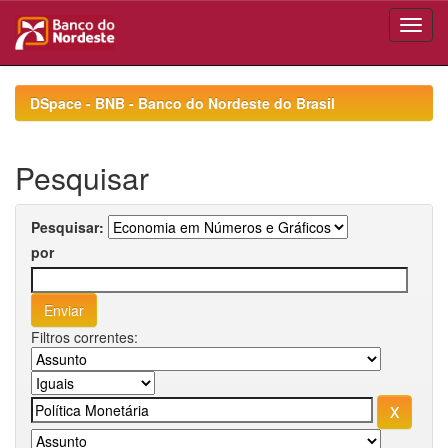
Skip
navigation
DSpace - BNB - Banco do Nordeste do Brasil
Pesquisar
Pesquisar:
por
Filtros correntes: