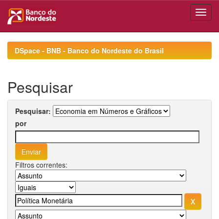
Skip
navigation
DSpace - BNB - Banco do Nordeste do Brasil
Pesquisar
Pesquisar:
por
Filtros correntes: