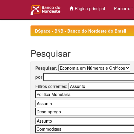
Página principal
Percorrer
Skip
navigation
DSpace - BNB - Banco do Nordeste do Brasil
Pesquisar
Pesquisar:
por
Filtros correntes: