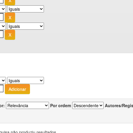
or:
Por ordem
Autores/Regi
quisa não produziu resultados.