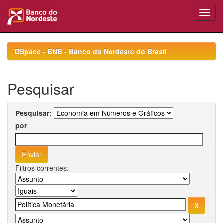
Skip
navigation
DSpace - BNB - Banco do Nordeste do Brasil
Pesquisar
Pesquisar:
por
Filtros correntes: