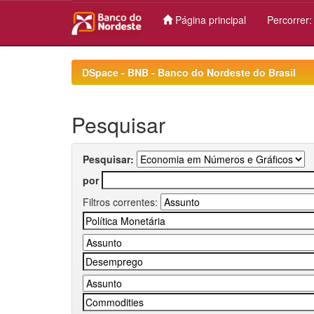
Página principal
Percorrer
Skip
navigation
DSpace - BNB - Banco do Nordeste do Brasil
Pesquisar
Pesquisar:
por
Filtros correntes: