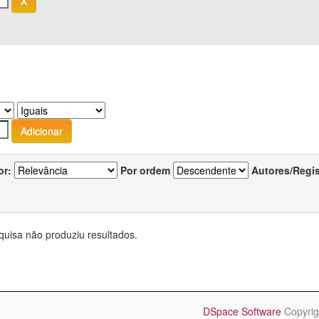
or:
Por ordem
Autores/Regi
quisa não produziu resultados.
DSpace Software
Copyrig