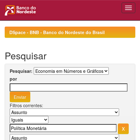
Skip
navigation
DSpace - BNB - Banco do Nordeste do Brasil
Pesquisar
Pesquisar:
por
Filtros correntes: