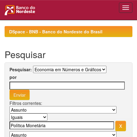
Skip
navigation
DSpace - BNB - Banco do Nordeste do Brasil
Pesquisar
Pesquisar:
por
Filtros correntes: