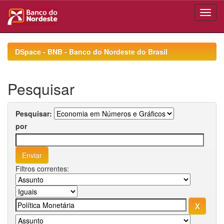
Skip
navigation
DSpace - BNB - Banco do Nordeste do Brasil
Pesquisar
Pesquisar:
por
Filtros correntes: