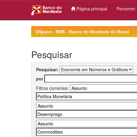
Página principal
Percorrer
Skip
navigation
DSpace - BNB - Banco do Nordeste do Brasil
Pesquisar
Pesquisar:
por
Filtros correntes: