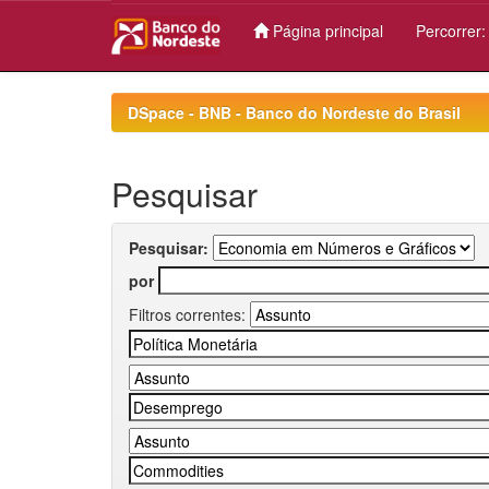
Página principal
Percorrer
Skip
navigation
DSpace - BNB - Banco do Nordeste do Brasil
Pesquisar
Pesquisar:
por
Filtros correntes: