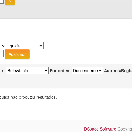
or:
Por ordem
Autores/Regi
quisa não produziu resultados.
DSpace Software
Copyrig