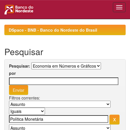
Skip
navigation
DSpace - BNB - Banco do Nordeste do Brasil
Pesquisar
Pesquisar:
por
Filtros correntes: