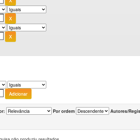
or:
Por ordem
Autores/Regi
quisa não produziu resultados.