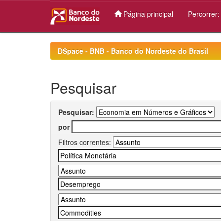
Página principal
Percorrer
Skip
navigation
DSpace - BNB - Banco do Nordeste do Brasil
Pesquisar
Pesquisar:
por
Filtros correntes: