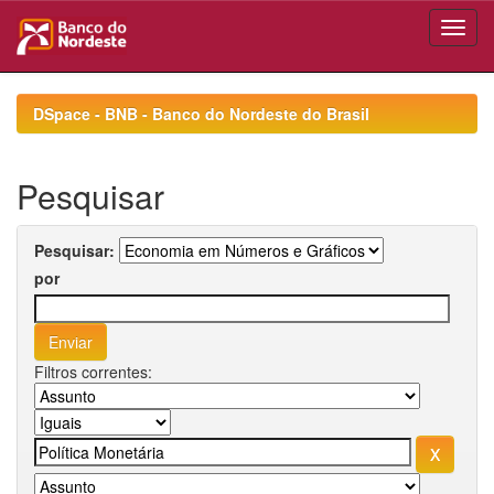
Skip
navigation
DSpace - BNB - Banco do Nordeste do Brasil
Pesquisar
Pesquisar:
por
Filtros correntes: