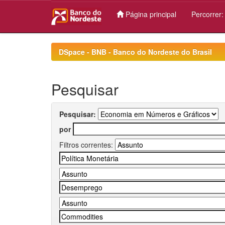
Página principal
Percorrer
Skip
navigation
DSpace - BNB - Banco do Nordeste do Brasil
Pesquisar
Pesquisar:
por
Filtros correntes: