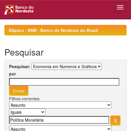
Skip
navigation
DSpace - BNB - Banco do Nordeste do Brasil
Pesquisar
Pesquisar:
por
Filtros correntes: