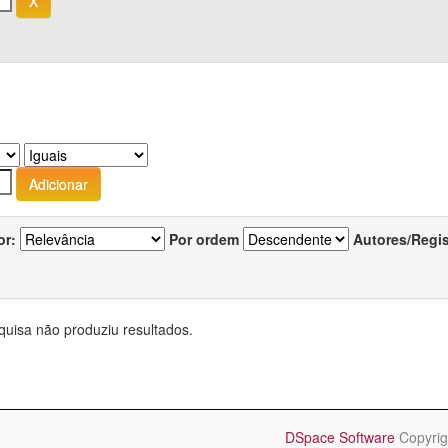
or:
Por ordem
Autores/Regi
quisa não produziu resultados.
DSpace Software
Copyrig