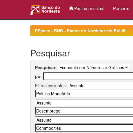
Página principal
Percorrer
Skip
navigation
DSpace - BNB - Banco do Nordeste do Brasil
Pesquisar
Pesquisar:
por
Filtros correntes: