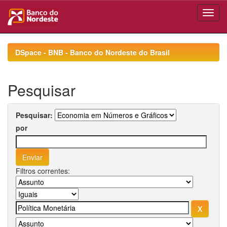
Skip
navigation
DSpace - BNB - Banco do Nordeste do Brasil
Pesquisar
Pesquisar:
por
Filtros correntes: