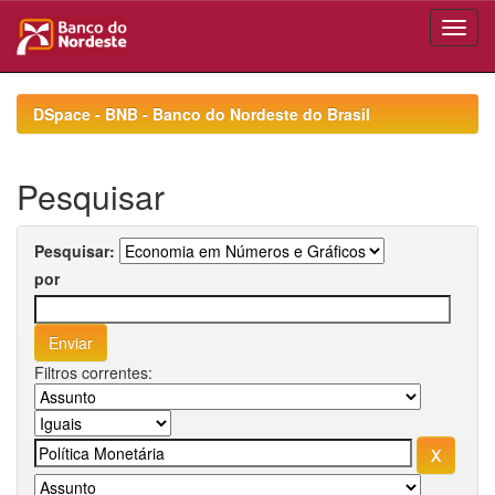
Skip
navigation
DSpace - BNB - Banco do Nordeste do Brasil
Pesquisar
Pesquisar:
por
Filtros correntes: