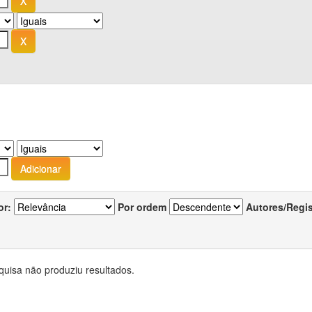
or:
Por ordem
Autores/Regi
quisa não produziu resultados.