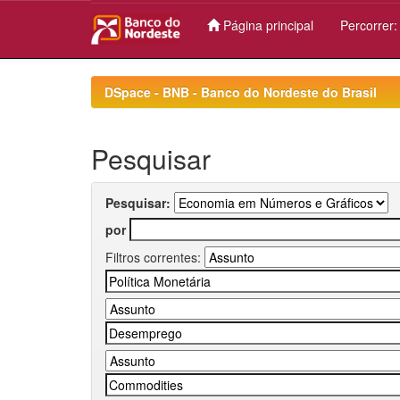
Página principal
Percorrer
Skip
navigation
DSpace - BNB - Banco do Nordeste do Brasil
Pesquisar
Pesquisar:
por
Filtros correntes: