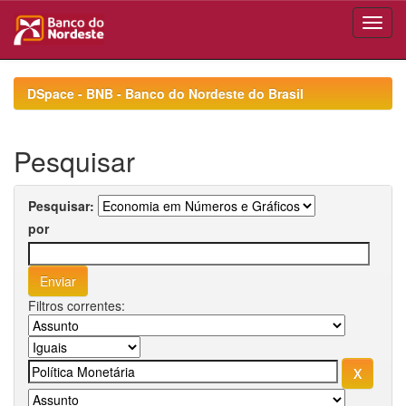
Skip
navigation
DSpace - BNB - Banco do Nordeste do Brasil
Pesquisar
Pesquisar:
por
Filtros correntes: