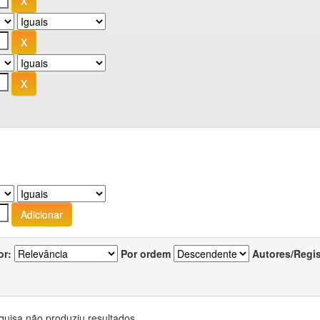
or:
Por ordem
Autores/Regi
quisa não produziu resultados.