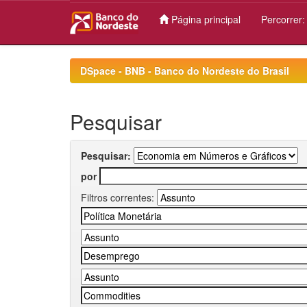
Página principal
Percorrer
Skip
navigation
DSpace - BNB - Banco do Nordeste do Brasil
Pesquisar
Pesquisar:
por
Filtros correntes: