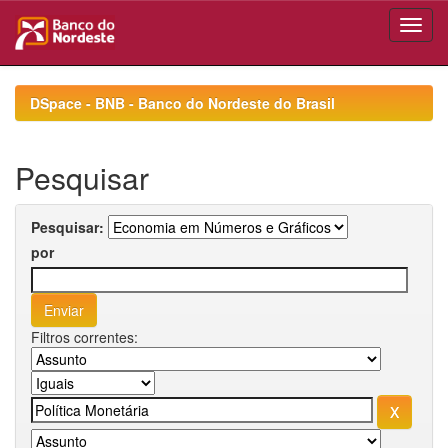
Skip
navigation
DSpace - BNB - Banco do Nordeste do Brasil
Pesquisar
Pesquisar:
por
Filtros correntes: