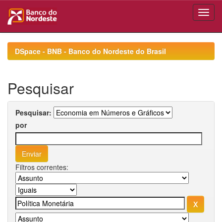
Skip
navigation
DSpace - BNB - Banco do Nordeste do Brasil
Pesquisar
Pesquisar:
por
Filtros correntes: