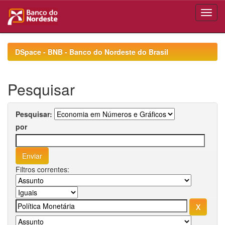
Skip
navigation
DSpace - BNB - Banco do Nordeste do Brasil
Pesquisar
Pesquisar:
por
Filtros correntes: