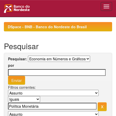
Skip
navigation
DSpace - BNB - Banco do Nordeste do Brasil
Pesquisar
Pesquisar:
por
Filtros correntes: