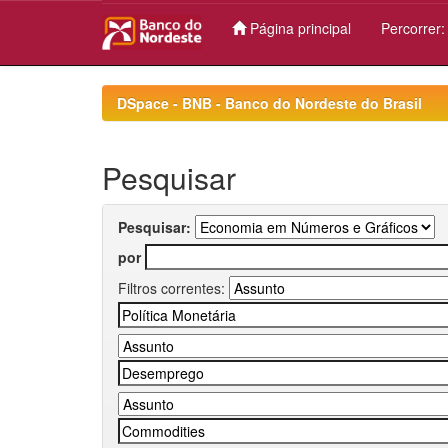
Página principal
Percorrer
Skip
navigation
DSpace - BNB - Banco do Nordeste do Brasil
Pesquisar
Pesquisar:
por
Filtros correntes: