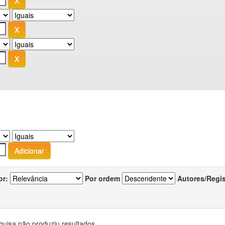
or:
Por ordem
Autores/Regi
quisa não produziu resultados.