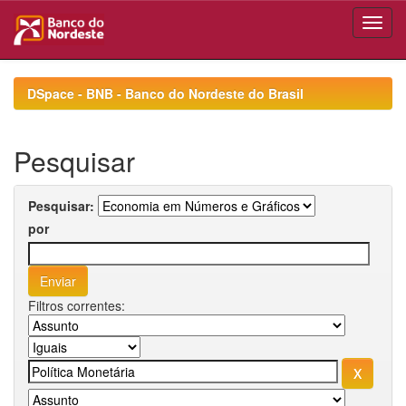
Skip
navigation
DSpace - BNB - Banco do Nordeste do Brasil
Pesquisar
Pesquisar:
por
Filtros correntes: