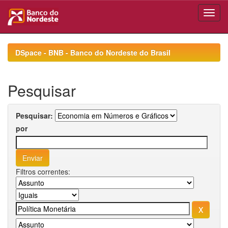
Skip
navigation
DSpace - BNB - Banco do Nordeste do Brasil
Pesquisar
Pesquisar:
por
Filtros correntes: