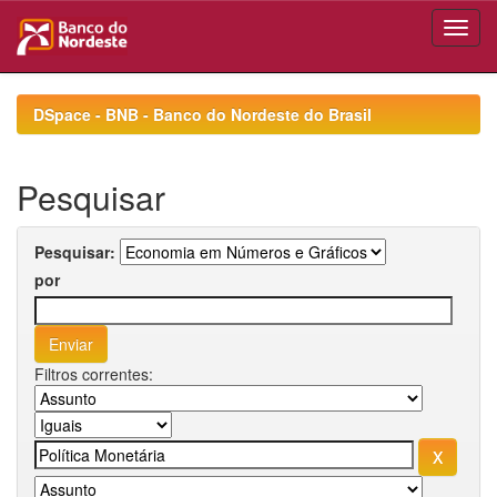
Skip
navigation
DSpace - BNB - Banco do Nordeste do Brasil
Pesquisar
Pesquisar:
por
Filtros correntes: