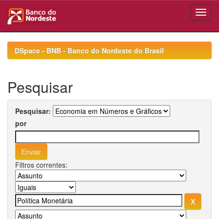
Skip
navigation
DSpace - BNB - Banco do Nordeste do Brasil
Pesquisar
Pesquisar:
por
Filtros correntes: