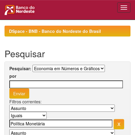
Skip
navigation
DSpace - BNB - Banco do Nordeste do Brasil
Pesquisar
Pesquisar:
por
Filtros correntes: