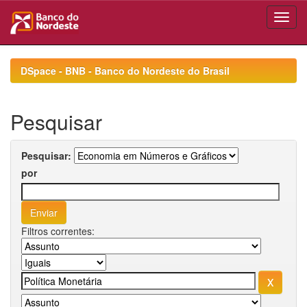
Skip
navigation
DSpace - BNB - Banco do Nordeste do Brasil
Pesquisar
Pesquisar:
por
Filtros correntes: