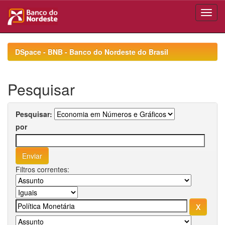
Skip
navigation
DSpace - BNB - Banco do Nordeste do Brasil
Pesquisar
Pesquisar:
por
Filtros correntes: